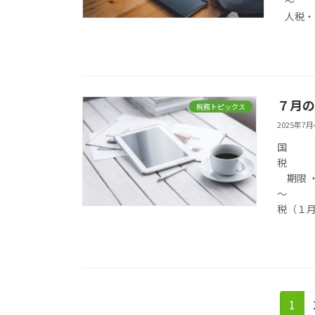
～ 
人税
７月の
税務トピックス
2025年7月
国
期限 
～ 
税（１
投
固
1