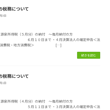
の税務について
6月3日
税
・源泉所得税（５月分）の納付 ～毎月納付の方
６月１０日まで ・４月決算法人の確定申告＜法
・消費税・地方消費税＞ […]
続きを読む
の税務について
5月1日
税
・源泉所得税（４月分）の納付 ～毎月納付の方
５月１１日まで ・３月決算法人の確定申告＜法