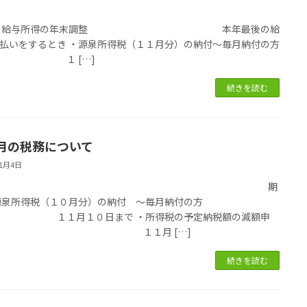
税
限 ・給与所得の年末調整 本年最後の給
払いをするとき ・源泉所得税（１１月分）の納付～毎月納付の方
 １ […]
続きを読む
月の税務について
11月4日
国税 期
源泉所得税（１０月分）の納付 ～毎月納付の方
１１月１０日まで ・所得税の予定納税額の減額申
 １１月 […]
続きを読む