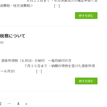
８月１２日まで ・６月決算法人の確定申告＜法
・消費税・地方消費税＞ […]
続きを読む
税務について
4日
税
・源泉所得税（６月分）の納付 ～毎月納付の方
７月１０日まで ・納期の特例を受けた源泉所得
月～６月分） […]
続きを読む
固
固
2
…
4
»