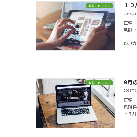
１０
税務トピックス
2025年
期限
１０
び地
9月
税務トピックス
2025年
泉所
・７月