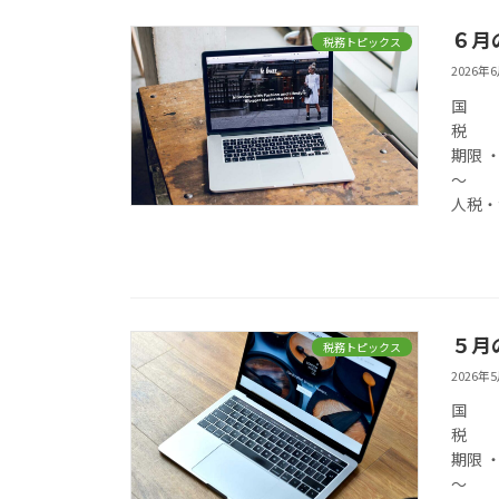
６月
税務トピックス
2026年
国
期限 
～ 
人税
５月
税務トピックス
2026年
国
期限 
～ 