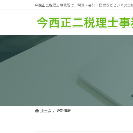
コ
ナ
今西正二税理士事務所は、税務・会計・経営などビジネス全
ン
ビ
テ
ゲ
ン
ー
ツ
シ
へ
ョ
ス
ン
キ
に
ッ
移
プ
動
ホーム
更新情報