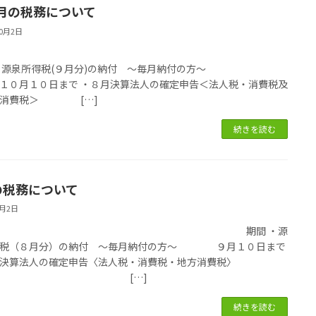
月の税務について
10月2日
国税
 ・源泉所得税(９月分)の納付 ～毎月納付の方～
月１０日まで ・８月決算法人の確定申告＜法人税・消費税及
方消費税＞ […]
続きを読む
の税務について
9月2日
国税 期間 ・源
得税（８月分）の納付 ～毎月納付の方～ ９月１０日まで
決算法人の確定申告〈法人税・消費税・地方消費税〉
[…]
続きを読む