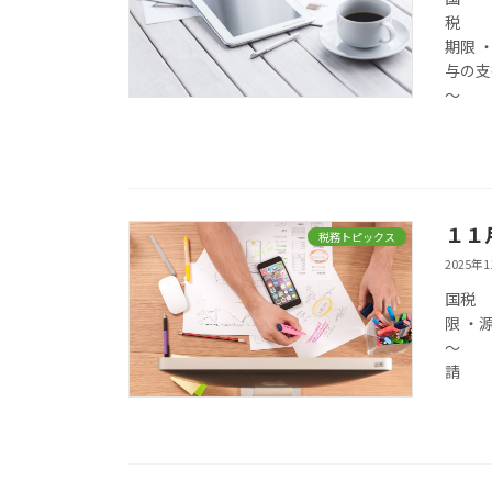
期
与の支
～
１１
税務トピックス
2025年
限 ・
～ 
請