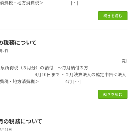
・消費税・地方消費税＞ […]
続きを読む
の税務について
4月2日
国税 期
源泉所得税（３月分）の納付 ～毎月納付の方
4月10日まで ・２月決算法人の確定申告＜法人
消費税・地方消費税＞ 4月 […]
続きを読む
月の税務について
12月11日