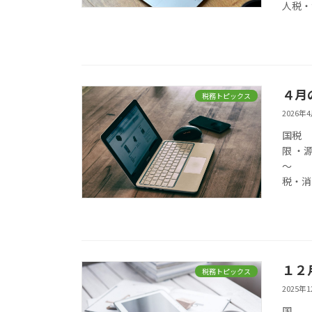
人税
４月
税務トピックス
2026年
限 ・
～ 
税・
１２
税務トピックス
2025年
国