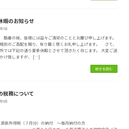
休暇のお知らせ
8月7日
酷暑の候、皆様には益々ご清栄のこととお慶び申し上げます。
格別のご高配を賜り、有り難く厚くお礼申し上げます。 さて、
所では下記の通り夏季休暇とさせて頂きたく存じます。 大変ご迷
かけ致しますが、 […]
続きを読む
の税務について
8月5日
税
・源泉所得税（７月分）の納付 ～毎月納付の方