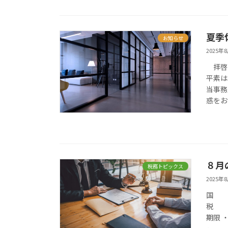
夏季
お知らせ
2025年
拝啓 
平素は
当事務
惑をお
８月
税務トピックス
2025年
国
期限 