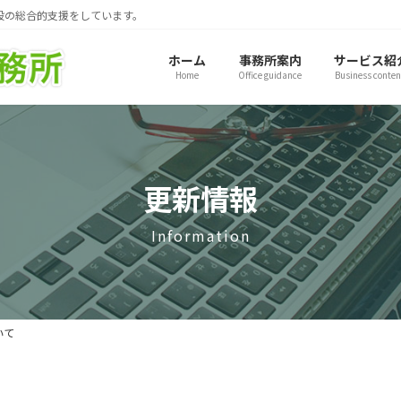
般の総合的支援をしています。
ホーム
事務所案内
サービス紹
Home
Office guidance
Business conten
更新情報
Information
いて