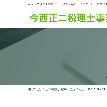
コ
ナ
今西正二税理士事務所は、税務・会計・経営などビジネス全
ン
ビ
テ
ゲ
ン
ー
ツ
シ
へ
ョ
ス
ン
キ
に
ッ
移
プ
動
ホーム
更新情報
税務トピックス
６月の税務につ