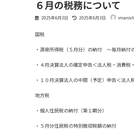
６月の税務について
最
2025年6月3日
2025年6月3日
imanish
終
更
国税
新
日
時
・源泉所得税（５月分）の納付 ～
:
・４月決算法人の確定申告＜法人税・消
・１０月決算法人の中間（予定）申告＜法人
地方税
・個人住民税の納付（第１期分） ６月
・５月分住民税の特別徴収